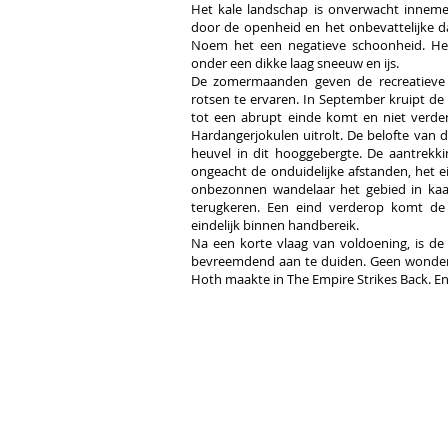
Het kale landschap is onverwacht inneme
door de openheid en het onbevattelijke d
Noem het een negatieve schoonheid. Het
onder een dikke laag sneeuw en ijs.
De zomermaanden geven de recreatieve
rotsen te ervaren. In September kruipt de
tot een abrupt einde komt en niet verder
Hardangerjokulen uitrolt. De belofte van
heuvel in dit hooggebergte. De aantrekki
ongeacht de onduidelijke afstanden, het e
onbezonnen wandelaar het gebied in kaa
terugkeren. Een eind verderop komt de 
eindelijk binnen handbereik.
Na een korte vlaag van voldoening, is de 
bevreemdend aan te duiden. Geen wonder
Hoth maakte in The Empire Strikes Back. En z