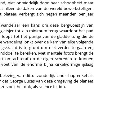
nd, niet onmiddelijk door haar schoonheid maar
at alleen de daken van de wereld bewerkstelligen.
 plateau verbergt zich negen maanden per jaar
 wandelaar een kans om deze bergwoestijn van
 gletsjer tot zijn minimum terug waardoor het pad
 loopt tot het puntje van de gladde tong die de
 de wandeling lonkt over de kam van elke volgende
ngskracht is te groot om niet verder te gaan en,
inddoel te bereiken. Met mentale foto’s brengt de
rt om achteraf op de eigen schreden te kunnen
voet van de enorme bijna cirkelvormige ijslaag
beleving van dit uitzonderlijk landschap enkel als
 dat George Lucas van deze omgeving de planeet
o voelt het ook, als science fiction.