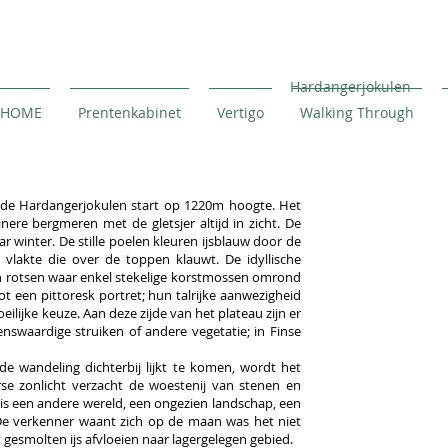
Hardangerjokulen
HOME
Prentenkabinet
Vertigo
Walking Through
 de Hardangerjokulen start op 1220m hoogte. Het
nere bergmeren met de gletsjer altijd in zicht. De
r winter. De stille poelen kleuren ijsblauw door de
 vlakte die over de toppen klauwt. De idyllische
n rotsen waar enkel stekelige korstmossen omrond
tot een pittoresk portret; hun talrijke aanwezigheid
ilijke keuze. Aan deze zijde van het plateau zijn er
swaardige struiken of andere vegetatie; in Finse
de wandeling dichterbij lijkt te komen, wordt het
se zonlicht verzacht de woestenij van stenen en
t is een andere wereld, een ongezien landschap, een
De verkenner waant zich op de maan was het niet
 gesmolten ijs afvloeien naar lagergelegen gebied.