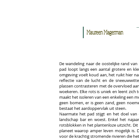
Maureen Magerman
De wandeling naar de oostelijke rand van
pad loopt langs een aantal grotere en klei
omgeving voelt koud aan, het ruikt hier naa
reflectie van de lucht en de sneeuwwitte
plassen contrasteren met de overvloed aa
woekeren. Elke rots is uniek en leent zich 
maakt het isoleren van een enkeling een moe
geen bomen, er is geen zand, geen noemen
bestaat het aardoppervlak uit steen.
Naarmate het pad stijgt en het doel van 
landschap bar en woest. Enkel het najaar
rotsblokken in het plantenloze uitzicht. Di
planeet waarop amper leven mogelijk is. 
voor de krachtig stromende rivieren die het