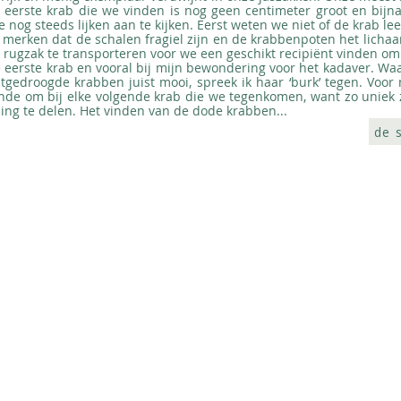
 eerste krab die we vinden is nog geen centimeter groot en bijna
je nog steeds lijken aan te kijken. Eerst weten we niet of de krab l
e merken dat de schalen fragiel zijn en de krabbenpoten het lichaa
 rugzak te transporteren voor we een geschikt recipiënt vinden om
de eerste krab en vooral bij mijn bewondering voor het kadaver. Waa
tgedroogde krabben juist mooi, spreek ik haar ‘burk’ tegen. Voor 
e om bij elke volgende krab die we tegenkomen, want zo uniek zij
ling te delen. Het vinden van de dode krabben...
de 